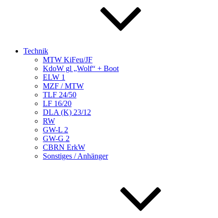
Technik
MTW KiFeu/JF
KdoW gl „Wolf“ + Boot
ELW 1
MZF / MTW
TLF 24/50
LF 16/20
DLA (K) 23/12
RW
GW-L 2
GW-G 2
CBRN ErkW
Sonstiges / Anhänger