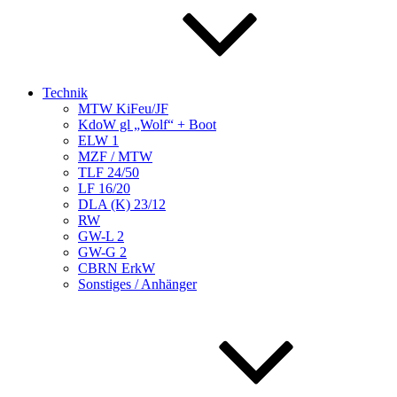
Technik
MTW KiFeu/JF
KdoW gl „Wolf“ + Boot
ELW 1
MZF / MTW
TLF 24/50
LF 16/20
DLA (K) 23/12
RW
GW-L 2
GW-G 2
CBRN ErkW
Sonstiges / Anhänger