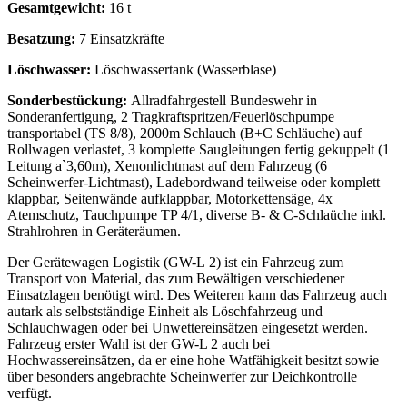
Gesamtgewicht:
16 t
Besatzung:
7 Einsatzkräfte
Löschwasser:
Löschwassertank (Wasserblase)
Sonderbestückung:
Allradfahrgestell Bundeswehr in
Sonderanfertigung,
2 Tragkraftspritzen/Feuerlöschpumpe
transportabel (TS 8/8), 2000m Schlauch (B+C Schläuche) auf
Rollwagen verlastet, 3 komplette Saugleitungen fertig gekuppelt (1
Leitung a`3,60m), Xenonlichtmast auf dem Fahrzeug (6
Scheinwerfer-Lichtmast), Ladebordwand teilweise oder komplett
klappbar, Seitenwände aufklappbar, Motorkettensäge, 4x
Atemschutz, Tauchpumpe TP 4/1, diverse B- & C-Schlaüche inkl.
Strahlrohren in Geräteräumen.
Der Gerätewagen Logistik (GW-L 2) ist ein Fahrzeug zum
Transport von Material, das zum Bewältigen verschiedener
Einsatzlagen benötigt wird. Des Weiteren kann das Fahrzeug auch
autark als selbstständige Einheit als Löschfahrzeug und
Schlauchwagen oder bei Unwettereinsätzen eingesetzt werden.
Fahrzeug erster Wahl ist der GW-L 2 auch bei
Hochwassereinsätzen, da er eine hohe Watfähigkeit besitzt sowie
über besonders angebrachte Scheinwerfer zur Deichkontrolle
verfügt.