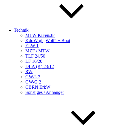
Technik
MTW KiFeu/JF
KdoW gl „Wolf“ + Boot
ELW 1
MZF / MTW
TLF 24/50
LF 16/20
DLA (K) 23/12
RW
GW-L 2
GW-G 2
CBRN ErkW
Sonstiges / Anhänger