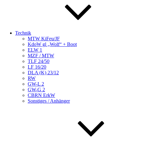
Technik
MTW KiFeu/JF
KdoW gl „Wolf“ + Boot
ELW 1
MZF / MTW
TLF 24/50
LF 16/20
DLA (K) 23/12
RW
GW-L 2
GW-G 2
CBRN ErkW
Sonstiges / Anhänger