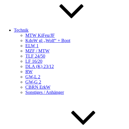
Technik
MTW KiFeu/JF
KdoW gl „Wolf“ + Boot
ELW 1
MZF / MTW
TLF 24/50
LF 16/20
DLA (K) 23/12
RW
GW-L 2
GW-G 2
CBRN ErkW
Sonstiges / Anhänger