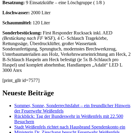
Besatzung:
9 Einsatzkräfte – eine Löschgruppe ( 1/8 )
Löschwasser:
2000 Liter
Schaummittel:
120 Liter
Sonderbestückung:
First Responder Rucksack inkl. AED
(Bestückung nach FF WSF)
, 4 C- Schlauch Tragekörbe,
Rettungssäge, Überdrucklüfter, großer Wassertank
Sonderanfertigung, Sprungtuch, modernstes Brechwerkzeug,
Unterbaumaterialien aus Holz, Verkehrswarneinrichtung am Heck, 2
B-Schlauch Haspeln am Heck befestigt (je 5x B-Schlauch pro
Haspel) und komplett abnehmbar, Handlampen „Adalit“ LED L
3000 Atex
[print_gllr id=7577]
Neueste Beiträge
Sommer, Sonne, Sonderrechtsfahrt – ein freundlicher Hinweis
der Feuerwehr Weißenfels
Rückblick: Tag der Bundeswehr in Weißenfels mit 22.500
Besuchern
Stadt Weißenfels richtet nach Hausbrand Spendenkonto ein
Ministerin Dr. Zieschang besucht Feuerwehr Weißenfels