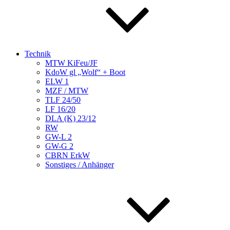
Technik
MTW KiFeu/JF
KdoW gl „Wolf“ + Boot
ELW 1
MZF / MTW
TLF 24/50
LF 16/20
DLA (K) 23/12
RW
GW-L 2
GW-G 2
CBRN ErkW
Sonstiges / Anhänger