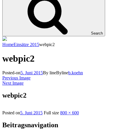
Search
Home
Einsätze 2015
webpic2
webpic2
Posted-on
5. Juni 2015
By line
Byline
b.koehn
Previous Image
Next Image
webpic2
Posted on
5. Juni 2015
Full size
800 × 600
Beitragsnavigation