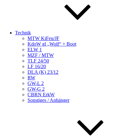
Technik
MTW KiFeu/JF
KdoW gl „Wolf“ + Boot
ELW 1
MZF / MTW
TLF 24/50
LF 16/20
DLA (K) 23/12
RW
GW-L 2
GW-G 2
CBRN ErkW
Sonstiges / Anhänger