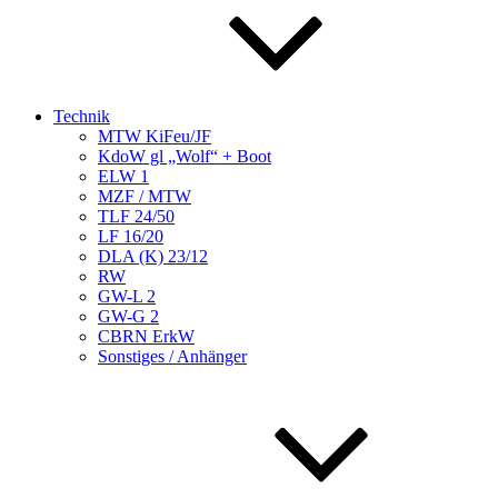
Technik
MTW KiFeu/JF
KdoW gl „Wolf“ + Boot
ELW 1
MZF / MTW
TLF 24/50
LF 16/20
DLA (K) 23/12
RW
GW-L 2
GW-G 2
CBRN ErkW
Sonstiges / Anhänger