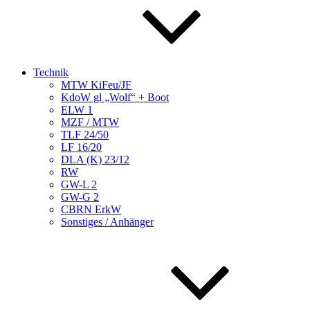
Technik
MTW KiFeu/JF
KdoW gl „Wolf“ + Boot
ELW 1
MZF / MTW
TLF 24/50
LF 16/20
DLA (K) 23/12
RW
GW-L 2
GW-G 2
CBRN ErkW
Sonstiges / Anhänger