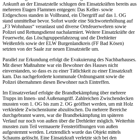
Ankunft an der Einsatzstelle schlugen den Einsatzkräften bereits aus
mehreren Etagen Flammen entgegen: Das Keller- sowie
Erdgeschoss standen in Vollbrand, ein Übergriff auf das 1. OG
stand unmittelbar bevor. Sofort wurde eine Stichworterhöhung auf
„F3 Wohnhaus“ veranlasst und diverse Ortsfeuerwehren sowie
Polizei und Rettungsdienst nachalarmiert. Weitere Einsatzkräfte der
Feuerwehr, das Löschgruppenfahrzeug und die Drehleiter
Weißenfels sowie der ELW Burgenlandkreis (FF Bad Kösen)
setzten von der Saale zur neuen Einsatzstelle um.
Parallel zur Erkundung erfolgt die Evakuierung des Nachbarhauses.
Mit dieser Maßnahme war ein Bewohner des Hauses nicht
einverstanden, so dass es zu einer Tätlichkeit zu einer Einsatzkraft
kam. Das nachgeforderte kommunale Ordnungsamt sowie die
Polizei übernahmen diesen Bewohner nach Eintreffen.
Im Einsatzverlauf erfolgte die Brandbekämpfung über mehrere
Trupps im Innen- und Außenangriff. Zahlreichen Zwischendecken
mussten vom 1. OG bis zum 2. OG geöffnet werden, um mit Holz
verkleidete Zwischenräume abzulöschen. Da mehrere Bereiche
durchgebrannt waren, war die Brandbekämpfung im späteren
Verlauf nur noch von außen über die Drehleiter möglich. Weiterhin
mussten zum Teil vermauerte Fensteröffnungen von außen
aufgestemmt werden. Letztendlich wurde das Objekt mittels
Schaums gelöscht. Eine Einsatzkraft verletzte sich bei den