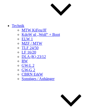
Technik
MTW KiFeu/JF
KdoW gl „Wolf“ + Boot
ELW 1
MZF / MTW
TLF 24/50
LF 16/20
DLA (K) 23/12
RW
GW-L 2
GW-G 2
CBRN ErkW
Sonstiges / Anhänger