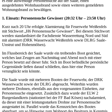
es eine aufwendige Personensuche auf der Saale, einen
ausgedehnten Wohnhausbrand sowie einen weiteren gemeldeten
Wohnungsbrand zu bewältigen.
1. Einsatz: Personensuche Gewässer (20:32 Uhr – 23:50 Uhr)
Kurz nach 20 Uhr erfolgte Alarmierung für Feuerwehr Weißenfels
mit Stichwort „H6 Personensuche Gewässer“. Bei diesem Stichwort
werden standardisiert die Fachdienste Wasserrettung Nord und Süd
mit alarmiert (DRK Wasserwacht Weißenfels sowie DLRG Saale-
Unstrut und Hohenmölsen).
Im Flussbereich der Saale wurde ein treibendes Boot gesichtet,
welches laut Zeugen am Nachmittag und Abend noch mit einer
Person besetzt auf dieser fuhr. Sich im Boot befindliche persönliche
Gegenstände ließen darauf schließen, dass hier eine Person
verunglückt sein könnte.
Die Saale wurde mit mehreren Booten der Feuerwehr, der DRK
Wasserwacht sowie der DLRG abgesucht. Weiterhin wurden
mehrere Drohnen, ebenfalls aus den vorgenannten Einheiten, zur
Personensuche eingesetzt. Zusätzlich dazu wurde der ELW 2
Burgenlandkreis (stationiert bei der FF Bad Kösen) nachalarmiert,
da dieser mit einer leistungsstarken Drohne zur Personensuche
ausgestattet ist. Parallel wurde das Kennzeichen des Bootes
abgefragt, um so Hinweise zum Wohnort des Besitzers in Kenntnis