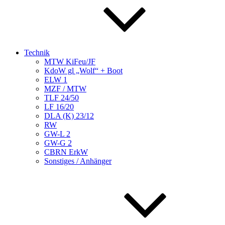
Technik
MTW KiFeu/JF
KdoW gl „Wolf“ + Boot
ELW 1
MZF / MTW
TLF 24/50
LF 16/20
DLA (K) 23/12
RW
GW-L 2
GW-G 2
CBRN ErkW
Sonstiges / Anhänger